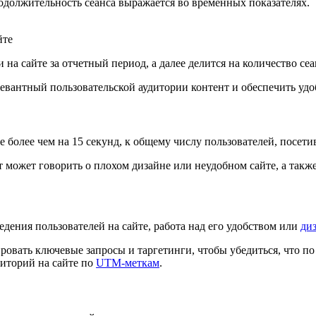
одолжительность сеанса выражается во временных показателях.
йте
на сайте за отчетный период, а далее делится на количество сеа
елевантный пользовательской аудитории контент и обеспечить у
 более чем на 15 секунд, к общему числу пользователей, посет
 может говорить о плохом дизайне или неудобном сайте, а такж
дения пользователей на сайте, работа над его удобством или
ди
овать ключевые запросы и таргетинги, чтобы убедиться, что по 
диторий на сайте по
UTM-меткам
.