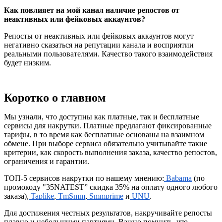
Как повлияет на мой канал наличие репостов от 
неактивных или фейковых аккаунтов?
Репосты от неактивных или фейковых аккаунтов могут 
негативно сказаться на репутации канала и восприятии 
реальными пользователями. Качество такого взаимодействия 
будет низким.
Коротко о главном
Мы узнали, что доступны как платные, так и бесплатные 
сервисы для накрутки. Платные предлагают фиксированные 
тарифы, в то время как бесплатные основаны на взаимном 
обмене. При выборе сервиса обязательно учитывайте такие 
критерии, как скорость выполнения заказа, качество репостов, 
ограничения и гарантии.
ТОП-5 сервисов накрутки по нашему мнению:
 Babama
 (по 
промокоду "35NATEST” скидка 35% на оплату одного любого 
заказа),
 Taplike
,
 TmSmm
,
 Smmprime
 и
 UNU
.
Для достижения честных результатов, накручивайте репосты 
плавно и небольшими партиями. Важно помнить, что 