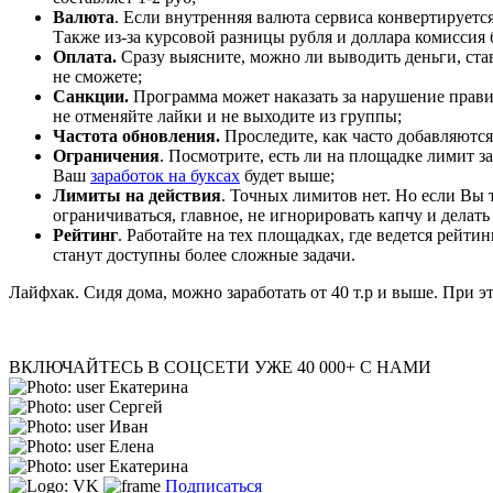
Валюта
. Если внутренняя валюта сервиса конвертируется
Также из-за курсовой разницы рубля и доллара комиссия б
Оплата.
Сразу выясните, можно ли выводить деньги, став
не сможете;
Санкции.
Программа может наказать за нарушение правил,
не отменяйте лайки и не выходите из группы;
Частота обновления.
Проследите, как часто добавляются
Ограничения
. Посмотрите, есть ли на площадке лимит з
Ваш
заработок на буксах
будет выше;
Лимиты на действия
. Точных лимитов нет. Но если Вы 
ограничиваться, главное, не игнорировать капчу и делать
Рейтинг
. Работайте на тех площадках, где ведется рейт
станут доступны более сложные задачи.
Лайфхак. Сидя дома, можно заработать от 40 т.р и выше. При 
ВКЛЮЧАЙТЕСЬ В СОЦСЕТИ
УЖЕ 40 000+ С НАМИ
Екатерина
Сергей
Иван
Елена
Екатерина
Подписаться