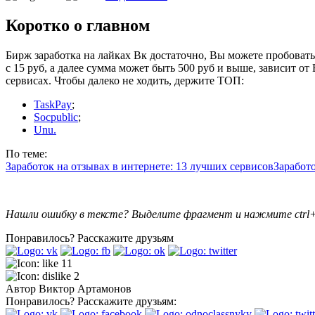
Коротко о главном
Бирж заработка на лайках Вк достаточно, Вы можете пробовать с
с 15 руб, а далее сумма может быть 500 руб и выше, зависит от
сервисах. Чтобы далеко не ходить, держите ТОП:
TaskPay
;
Socpublic
;
Unu.
По теме:
Заработок на отзывах в интернете: 13 лучших сервисов
Заработо
Нашли ошибку в тексте? Выделите фрагмент и нажмите ctrl+
Понравилось?
Расскажите друзьям
11
2
Автор
Виктор Артамонов
Понравилось?
Расскажите друзьям: