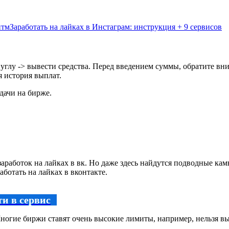
итм
Заработать на лайках в Инстаграм: инструкция + 9 сервисов
м углу -> вывести средства. Перед введением суммы, обратите 
я история выплат.
дачи на бирже.
заработок на лайках в вк. Но даже здесь найдутся подводные ка
работать на лайках в вконтакте.
и в сервис
Многие биржи ставят очень высокие лимиты, например, нельзя вы