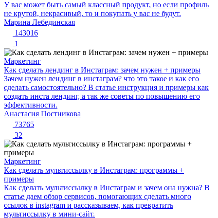
У вас может быть самый классный продукт, но если профиль
не крутой, некрасивый, то и покупать у вас не будут.
Марина Лебединская
143016
1
Маркетинг
Как сделать лендинг в Инстаграм: зачем нужен + примеры
Зачем нужен лендинг в инстаграм? что это такое и как его
сделать самостоятельно? В статье инструкция и примеры как
создать инста лендинг, а так же советы по повышению его
эффективности.
Анастасия Постникова
73765
32
Маркетинг
Как сделать мультиссылку в Инстаграм: программы +
примеры
Как сделать мультиссылку в Инстаграм и зачем она нужна? В
статье даем обзор сервисов, помогающих сделать много
ссылок в instagram и рассказываем, как превратить
мультиссылку в мини-сайт.