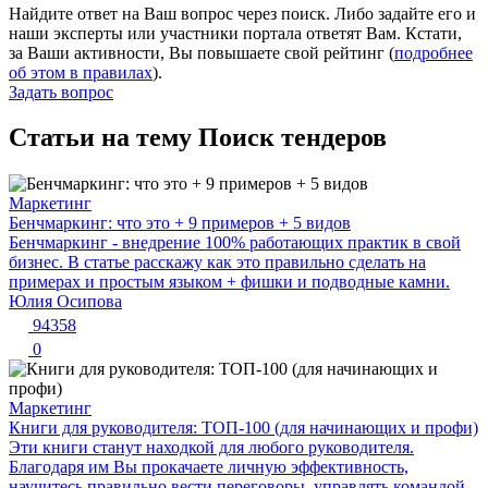
Найдите ответ на Ваш вопрос через поиск. Либо задайте его и
наши эксперты или участники портала ответят Вам. Кстати,
за Ваши активности, Вы повышаете свой рейтинг (
подробнее
об этом в правилах
).
Задать вопрос
Статьи на тему Поиск тендеров
Маркетинг
Бенчмаркинг: что это + 9 примеров + 5 видов
Бенчмаркинг - внедрение 100% работающих практик в свой
бизнес. В статье расскажу как это правильно сделать на
примерах и простым языком + фишки и подводные камни.
Юлия Осипова
94358
0
Маркетинг
Книги для руководителя: ТОП-100 (для начинающих и профи)
Эти книги станут находкой для любого руководителя.
Благодаря им Вы прокачаете личную эффективность,
научитесь правильно вести переговоры, управлять командой,