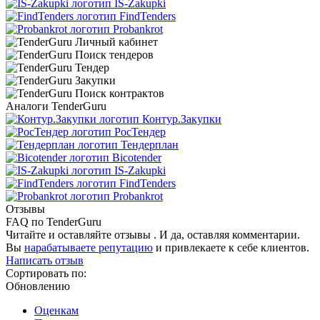
IS-Zakupki
FindTenders
Probankrot
Аналоги TenderGuru
Контур.Закупки
РосТендер
Тендерплан
Bicotender
IS-Zakupki
FindTenders
Probankrot
Отзывы
FAQ по TenderGuru
Читайте и оставляйте отзывы . И да, оставляя комментарии.
Вы
нарабатываете репутацию
и привлекаете к себе клиентов.
Написать отзыв
Сортировать по:
Обновлению
Оценкам