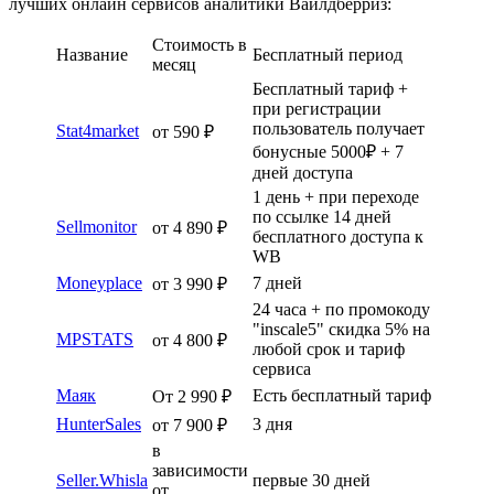
лучших онлайн сервисов аналитики Вайлдберриз:
Стоимость в
Название
Бесплатный период
месяц
Бесплатный тариф +
при регистрации
пользователь получает
Stat4market
от 590 ₽
бонусные 5000₽ + 7
дней доступа
1 день + при переходе
по ссылке 14 дней
Sellmonitor
от 4 890 ₽
бесплатного доступа к
WВ
Moneyplace
7 дней
от 3 990 ₽
24 часа + по промокоду
"inscale5" скидка 5% на
MPSTATS
от 4 800 ₽
любой срок и тариф
сервиса
Маяк
Есть бесплатный тариф
От 2 990 ₽
HunterSales
3 дня
от 7 900 ₽
в
зависимости
Seller.Whisla
первые 30 дней
от