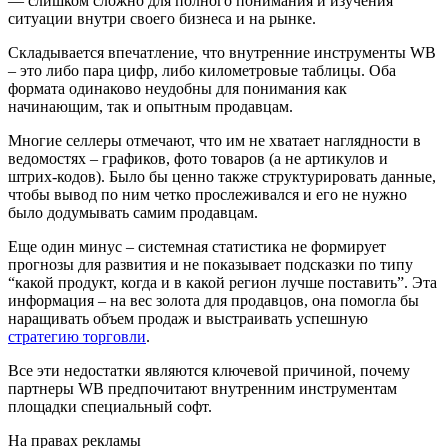
— слишком сложно для полного понимания и изучения
ситуации внутри своего бизнеса и на рынке.
Складывается впечатление, что внутренние инструменты WB
– это либо пара цифр, либо километровые таблицы. Оба
формата одинаково неудобны для понимания как
начинающим, так и опытным продавцам.
Многие селлеры отмечают, что им не хватает наглядности в
ведомостях – графиков, фото товаров (а не артикулов и
штрих-кодов). Было бы ценно также структурировать данные,
чтобы вывод по ним четко прослеживался и его не нужно
было додумывать самим продавцам.
Еще один минус – системная статистика не формирует
прогнозы для развития и не показывает подсказки по типу
“какой продукт, когда и в какой регион лучше поставить”. Эта
информация – на вес золота для продавцов, она помогла бы
наращивать объем продаж и выстраивать успешную
стратегию торговли
.
Все эти недостатки являются ключевой причиной, почему
партнеры WB предпочитают внутренним инструментам
площадки специальный софт.
На правах рекламы