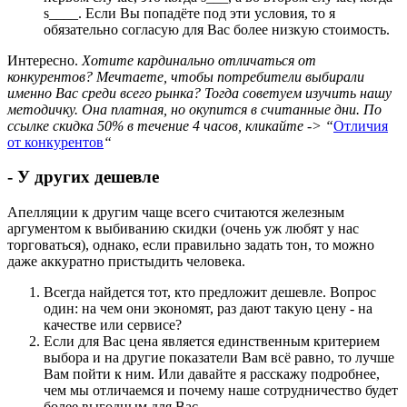
s____. Если Вы попадёте под эти условия, то я
обязательно согласую для Вас более низкую стоимость.
Интересно.
Хотите кардинально отличаться от
конкурентов? Мечтаете, чтобы потребители выбирали
именно Вас среди всего рынка? Тогда советуем изучить нашу
методичку. Она платная, но окупится в считанные дни. По
ссылке скидка 50% в течение 4 часов, кликайте -> “
Отличия
от конкурентов
“
- У других дешевле
Апелляции к другим чаще всего считаются железным
аргументом к выбиванию скидки (очень уж любят у нас
торговаться), однако, если правильно задать тон, то можно
даже аккуратно пристыдить человека.
Всегда найдется тот, кто предложит дешевле. Вопрос
один: на чем они экономят, раз дают такую цену - на
качестве или сервисе?
Если для Вас цена является единственным критерием
выбора и на другие показатели Вам всё равно, то лучше
Вам пойти к ним. Или давайте я расскажу подробнее,
чем мы отличаемся и почему наше сотрудничество будет
более выгодным для Вас.