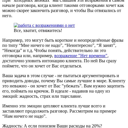
При "холодных звонках" мы слышим эти возражения в самом
начале разговора, когда клиент такими отговорками хочет как
можно скорее закончить разговор, и чтобы Вы отвязались от
него.
Все, хватит, отвяжитесь!
Например, это могут быть короткие и неопределённые фразы
по типу “Мне ничего не надо”, “Неинтересно”, “Я занят”,
“Некогда” и т.д. Чтобы понять, действительно ли это
отговорка или, например,
возражение "Нет времени"
,
достаточно уловить интонацию клиента. По ней Вы сразу
поймете, что он хочет от Вас отделаться.
Ваша задача в этом случае - не пытаться аргументировать и
приводить доводы, почему Вы самые лучшие в мире. Клиенту
это неважно - он хочет от Вас "убежать”. Вам нужно зацепить
его, поймать на крючок. В идеале - надавив на одну из
эмоций: жадность, страх или тщеславие.
Именно эти эмоции цепляют клиента лучше всего и
заставляют продолжить разговор. Рассмотрим на примере
“Нам ничего не надо”.
Жадность: А если понизим Ваши расходы на 20%?