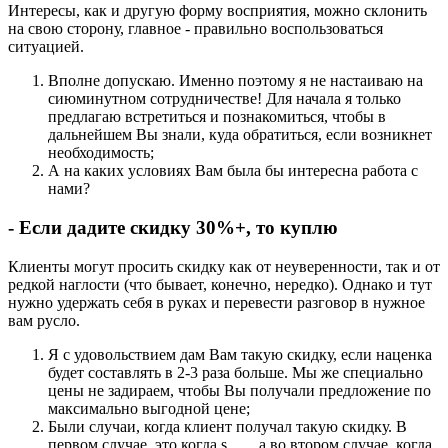
Интересы, как и другую форму восприятия, можно склонить
на свою сторону, главное - правильно воспользоваться
ситуацией.
Вполне допускаю. Именно поэтому я не настаиваю на
сиюминутном сотрудничестве! Для начала я только
предлагаю встретиться и познакомиться, чтобы в
дальнейшем Вы знали, куда обратиться, если возникнет
необходимость;
А на каких условиях Вам была бы интересна работа с
нами?
- Если дадите скидку 30%+, то куплю
Клиенты могут просить скидку как от неуверенности, так и от
редкой наглости (что бывает, конечно, нередко). Однако и тут
нужно удержать себя в руках и перевести разговор в нужное
вам русло.
Я с удовольствием дам Вам такую скидку, если наценка
будет составлять в 2-3 раза больше. Мы же специально
цены не задираем, чтобы Вы получали предложение по
максимально выгодной цене;
Были случаи, когда клиент получал такую скидку. В
первом случае, это когда s___, а во втором случае, когда