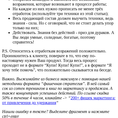
возражения, которые возникают в процессе работы;
На каждое из них нужно прописать не менее трёх
отработок (используйте три техники из этой статьи);
Весь продающий состав должен выучить техники, ведь
знания - сила. Но с оговоркой, что не стоит делать упор
только на них;
Действовать. Знания без действий - приз для дураков. А
Вы люди умные, солидные, богатые, поэтому
справитесь!
P.S. Относитесь к отработкам возражений положительно.
Проникнитесь к клиенту, поверьте в то, что ему по-
настоящему нужен Ваш продукт. Тогда весь процесс
проходит не в формате “Купи! Купи! Купи!”, а в формате “Я
хочу тебе помочь”, что положительно сказывается на беседе.
Важно.
Выжимайте из бизнеса максимум с помощью нашей
методички формата “фишечная стратегия”. В ней самый
сок из сотен тренингов и книг по маркетингу и продажам. А
также концентрат успешных действий. По ссылке скидка
50% в течение 4 часов, кликайте -> “
200+ фишек маркетинга:
от привлечения до удержания
“
Нашли ошибку в тексте? Выделите фрагмент и нажмите
ctrl+enter