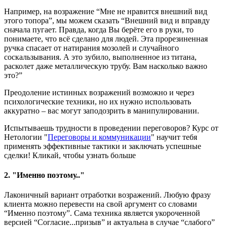
Например, на возражение “Мне не нравится внешний вид
этого топора”, мы можем сказать “Внешний вид и вправду
сначала пугает. Правда, когда Вы берёте его в руки, то
понимаете, что всё сделано для людей. Эта прорезиненная
ручка спасает от натирания мозолей и случайного
соскальзывания. А это зубило, выполненное из титана,
расколет даже металлическую трубу. Вам насколько важно
это?”
Преодоление истинных возражений возможно и через
психологические техники, но их нужно использовать
аккуратно – вас могут заподозрить в манипулировании.
Испытываешь трудности в проведении переговоров? Курс от
Нетологии "
Переговоры и коммуникации
" научит тебя
применять эффективные тактики и заключать успешные
сделки! Кликай, чтобы узнать больше
2. "Именно поэтому.."
Лаконичный вариант отработки возражений. Любую фразу
клиента можно перевести на свой аргумент со словами
“Именно поэтому”. Сама техника является укороченной
версией “Согласие...призыв” и актуальна в случае “слабого”