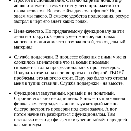
Простота использования. Ставлю жирный ноль. Ping-
admin отличается тем, что нет у него приложений от
слова «совсем». Версия сайта для смартфонов? Не, не
знаем мы такого. В смысле удобства пользования, ресурс
застрял в чёрт его знает каких годах.
Цена-качество. По предлагаемому функционалу за эти
деньги это круто. Сервис умеет многое, настолько
многое что описание его возможностей, это отдельный
материал.
Служба поддержки. В процессе общения с ними у меня
сложилось впечатление что за всеми письмами
скрывается толпа профессиональных программеров.
Получать ответы на свои вопросы с разборкой ТВОЕЙ
проблемы, это многого стоит. Пару раз было что ответы
меня в тупик ставили. Служба поддержки - на высоте.
Функционал запутанный, кривый и не понятный.
Строили его явно не один день. У них есть прикольная
фишка - «мастер задач» - используя который можно
быстро настроить проверки под свои задачи. А вот
потом начинать разбираться с функционалом. Там
настолько всего до фига, что изучение займёт пару дней
как минимум.