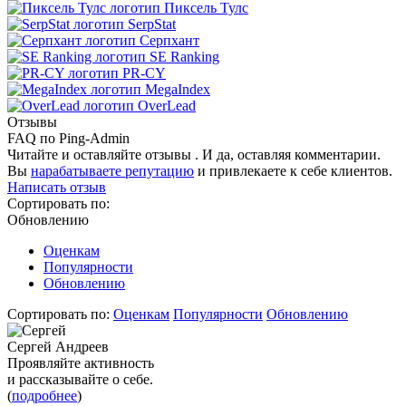
Пиксель Тулс
SerpStat
Серпхант
SE Ranking
PR-CY
MegaIndex
OverLead
Отзывы
FAQ по Ping-Admin
Читайте и оставляйте отзывы . И да, оставляя комментарии.
Вы
нарабатываете репутацию
и привлекаете к себе клиентов.
Написать отзыв
Сортировать по:
Обновлению
Оценкам
Популярности
Обновлению
Сортировать по:
Оценкам
Популярности
Обновлению
Сергей Андреев
Проявляйте активность
и рассказывайте о себе.
(
подробнее
)