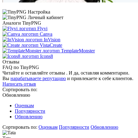
Аналоги TinyPNG
Flyvi
Canva
InVision
VistaCreate
TemplateMonster
Icons8
Отзывы
FAQ по TinyPNG
Читайте и оставляйте отзывы . И да, оставляя комментарии.
Вы
нарабатываете репутацию
и привлекаете к себе клиентов.
Написать отзыв
Сортировать по:
Обновлению
Оценкам
Популярности
Обновлению
Сортировать по:
Оценкам
Популярности
Обновлению