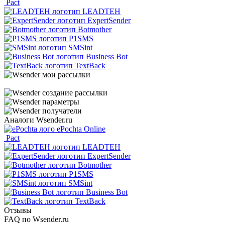
Pact
LEADTEH
ExpertSender
Botmother
P1SMS
SMSint
Business Bot
TextBack
Аналоги Wsender.ru
ePochta Online
Pact
LEADTEH
ExpertSender
Botmother
P1SMS
SMSint
Business Bot
TextBack
Отзывы
FAQ по Wsender.ru