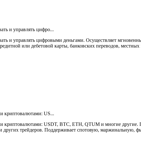
ать и управлять цифро...
ивать и управлять цифровыми деньгами. Осуществляет мгновенн
едитной или дебетовой карты, банковских переводов, местных п
и криптовалютами: US...
ми криптовалютами: USDT, BTC, ETH, QTUM и многие другие. П
лки других трейдеров. Поддерживает спотовую, маржинальную, фь