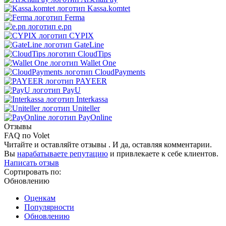
Kassa.komtet
Ferma
e.pn
CYPIX
GateLine
CloudTips
Wallet One
CloudPayments
PAYEER
PayU
Interkassa
Uniteller
PayOnline
Отзывы
FAQ по Volet
Читайте и оставляйте отзывы . И да, оставляя комментарии.
Вы
нарабатываете репутацию
и привлекаете к себе клиентов.
Написать отзыв
Сортировать по:
Обновлению
Оценкам
Популярности
Обновлению