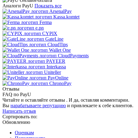
Аналоги PayU
Показать все
ArsenalPay
Kassa.komtet
Ferma
e.pn
CYPIX
GateLine
CloudTips
Wallet One
CloudPayments
PAYEER
Interkassa
Uniteller
PayOnline
ChronoPay
Отзывы
FAQ по PayU
Читайте и оставляйте отзывы . И да, оставляя комментарии.
Вы
нарабатываете репутацию
и привлекаете к себе клиентов.
Написать отзыв
Сортировать по:
Обновлению
Оценкам