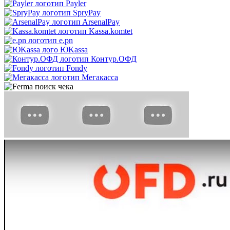
Payler
SpryPay
ArsenalPay
Kassa.komtet
e.pn
ЮKassa
Контур.ОФД
Fondy
Мегакасса