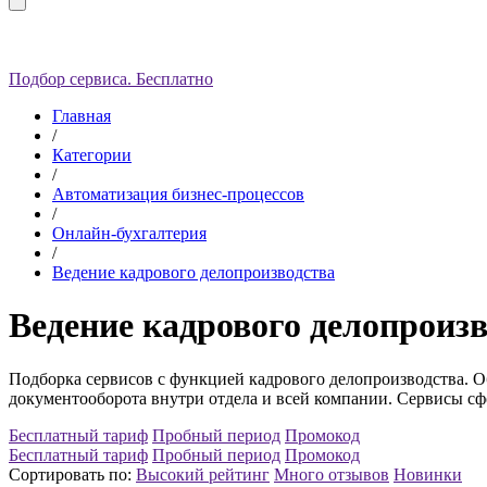
Подбор сервиса. Бесплатно
Главная
/
Категории
/
Автоматизация бизнес-процессов
/
Онлайн-бухгалтерия
/
Ведение кадрового делопроизводства
Ведение кадрового делопроиз
Подборка сервисов с функцией кадрового делопроизводства. О
документооборота внутри отдела и всей компании.
Сервисы сф
Бесплатный тариф
Пробный период
Промокод
Бесплатный тариф
Пробный период
Промокод
Сортировать по:
Высокий рейтинг
Много отзывов
Новинки