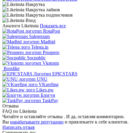
Аналоги Likeinsta
Показать все
RotaPost
Salegroups
Madbid
Telega.in
Prospero
Socpublic
Vkstorm
Bosslike
EPICSTARS
UNU
VKserfing
Likes.pw
Блогун
TaskPay
Отзывы
FAQ по Likeinsta
Читайте и оставляйте отзывы . И да, оставляя комментарии.
Вы
нарабатываете репутацию
и привлекаете к себе клиентов.
Написать отзыв
Сортировать по: