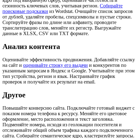
ядро под выбранную сферу, оценивайте частотность и
сезонность ключевых слов, учитывая регион.
Собирайте
поисковые подсказки
из Wordstat. Очищайте список запросов
от дублей, удаляйте пробелы, спецсимволы и пустые строки.
Сортируйте фразы по длине или алфавиту, проводите
транслитерацию слов, меняйте их регистр. Выгружайте
данные в XLSX, CSV или TXT формате.
Анализ контента
Оценивайте эффективность продвижения. Добавляйте ссылку
на сайт и
оценивайте строку его выдачи
и конкурентов по
указанным запросам в Яндекс и Google. Учитывайте при этом
тип устройства, регион и язык. Настраивайте график
проверок и получайте их результат на email.
Другое
Повышайте конверсию сайта. Подключайте готовый виджет с
показом номера телефона к ресурсу. Меняйте его цветовое
оформление, место расположения и текст заголовка.
Подменяйте номера, исходя из геолокации посетителя и
отслеживайте общий объем трафика каждого подключенного
сайта. Собирайте семантическое ядро, кластеризуйте запросы.