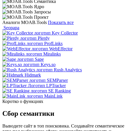
Аналоги MOAB.Tools
Показать все
Seopapa
Key Collector
Plerdy
ProfLinks
WebEffector
Miralinks
Sape
Keys.so
Rush Analytics
Hidmark
SEMParser
LPTracker
SE Ranking
MainLink
Коротко о функциях
Сбор семантики
Выводите сайт в топ поисковика. Создавайте семантическое