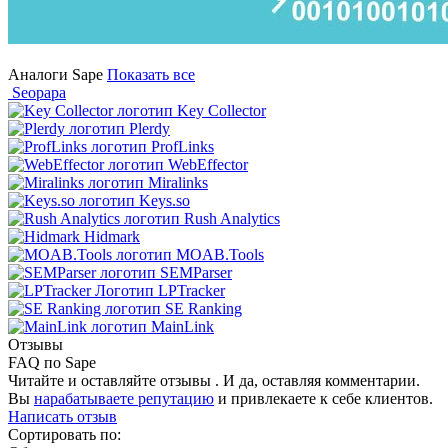
Аналоги Sape
Показать все
Seopapa
Key Collector
Plerdy
ProfLinks
WebEffector
Miralinks
Keys.so
Rush Analytics
Hidmark
MOAB.Tools
SEMParser
LPTracker
SE Ranking
MainLink
Отзывы
FAQ по Sape
Читайте и оставляйте отзывы . И да, оставляя комментарии.
Вы
нарабатываете репутацию
и привлекаете к себе клиентов.
Написать отзыв
Сортировать по: