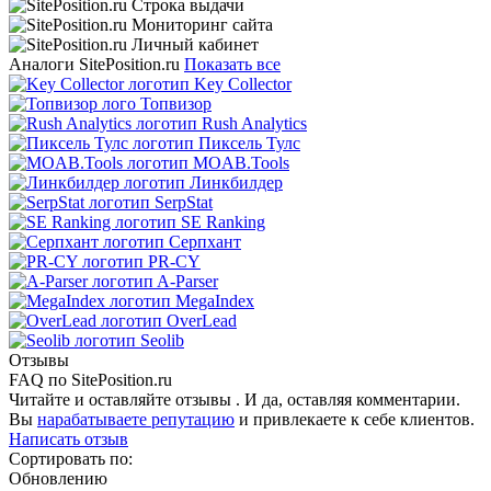
Аналоги SitePosition.ru
Показать все
Key Collector
Топвизор
Rush Analytics
Пиксель Тулс
MOAB.Tools
Линкбилдер
SerpStat
SE Ranking
Серпхант
PR-CY
A-Parser
MegaIndex
OverLead
Seolib
Отзывы
FAQ по SitePosition.ru
Читайте и оставляйте отзывы . И да, оставляя комментарии.
Вы
нарабатываете репутацию
и привлекаете к себе клиентов.
Написать отзыв
Сортировать по:
Обновлению