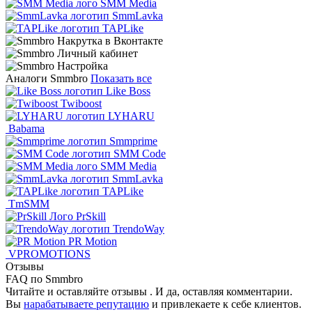
SMM Media
SmmLavka
TAPLike
Аналоги Smmbro
Показать все
Like Boss
Twiboost
LYHARU
Babama
Smmprime
SMM Code
SMM Media
SmmLavka
TAPLike
TmSMM
PrSkill
TrendoWay
PR Motion
VPROMOTIONS
Отзывы
FAQ по Smmbro
Читайте и оставляйте отзывы . И да, оставляя комментарии.
Вы
нарабатываете репутацию
и привлекаете к себе клиентов.