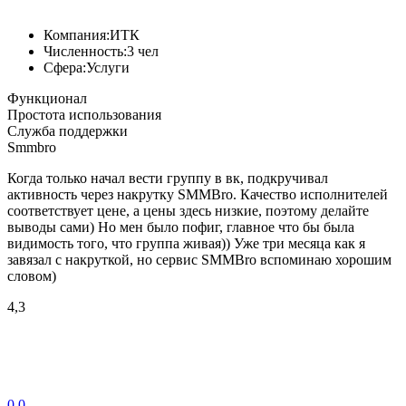
Компания:
ИТК
Численность:
3 чел
Сфера:
Услуги
Функционал
Простота использования
Служба поддержки
Smmbro
Когда только начал вести группу в вк, подкручивал
активность через накрутку SMMBro. Качество исполнителей
соответствует цене, а цены здесь низкие, поэтому делайте
выводы сами) Но мен было пофиг, главное что бы была
видимость того, что группа живая)) Уже три месяца как я
завязал с накруткой, но сервис SMMBro вспоминаю хорошим
словом)
4,3
0
0