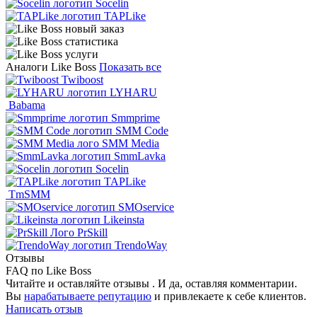
Socelin
TAPLike
Аналоги Like Boss
Показать все
Twiboost
LYHARU
Babama
Smmprime
SMM Code
SMM Media
SmmLavka
Socelin
TAPLike
TmSMM
SMOservice
Likeinsta
PrSkill
TrendoWay
Отзывы
FAQ по Like Boss
Читайте и оставляйте отзывы . И да, оставляя комментарии.
Вы
нарабатываете репутацию
и привлекаете к себе клиентов.
Написать отзыв