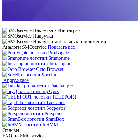
Аналоги SMOservice
Показать все
Prodvigate
Smmprime
Instashpion
Octo Browser
Socelin
Angry.Space
Datafan.pro
myQuiz
TELEPORT
TapTabus
Socposter
Prospero
SmmBox
InSMM
Отзывы
FAQ по SMOservice