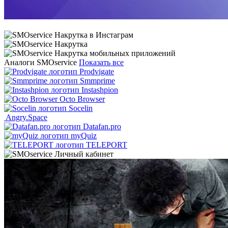
Аналоги SMOservice
Показать все
Prodvigate
Smmprime
Instashpion
Octo Browser
Socelin
Angry.Space
Datafan.pro
myQuiz
TELEPORT