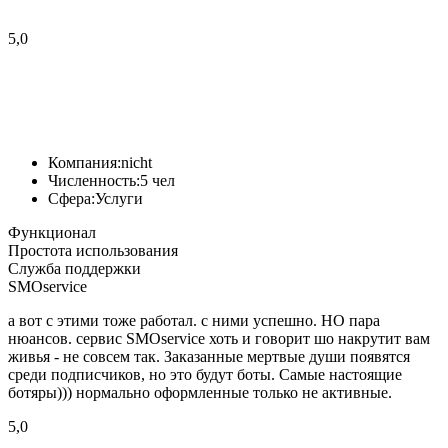
5,0
Компания:
nicht
Численность:
5 чел
Сфера:
Услуги
Функционал
Простота использования
Служба поддержки
SMOservice
а вот с этими тоже работал. с ними успешно. НО пара
нюансов. сервис SMOservice хоть и говорит шо накрутит вам
живья - не совсем так. Заказанные мертвые души появятся
среди подписчиков, но это будут боты. Самые настоящие
ботяры))) нормально оформленные только не активные.
5,0