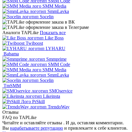
SMM Code
SMM Media
SmmLavka
Socelin
Аналоги TAPLike
Показать все
Like Boss
Twiboost
LYHARU
Babama
Smmprime
SMM Code
SMM Media
SmmLavka
Socelin
TmSMM
SMOservice
Likeinsta
PrSkill
TrendoWay
Отзывы
FAQ по TAPLike
Читайте и оставляйте отзывы . И да, оставляя комментарии.
Вы
нарабатываете репутацию
и привлекаете к себе клиентов.