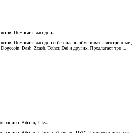
ктов. Помогает выгодно...
ктов. Помогает выгодно и безопасно обменивать электронные д
Dogecoin, Dash, Zcash, Tether, Dai и других. Предлагает три ...
ации с Bitcoin, Lite...
рации с Bitcoin, Litecoin, Ethereum, USDT.Позволяет покупать,