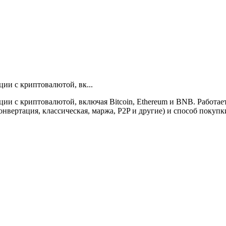
ии с криптовалютой, вк...
ции с криптовалютой, включая Bitcoin, Ethereum и BNB. Работ
вертация, классическая, маржа, P2P и другие) и способ покупки