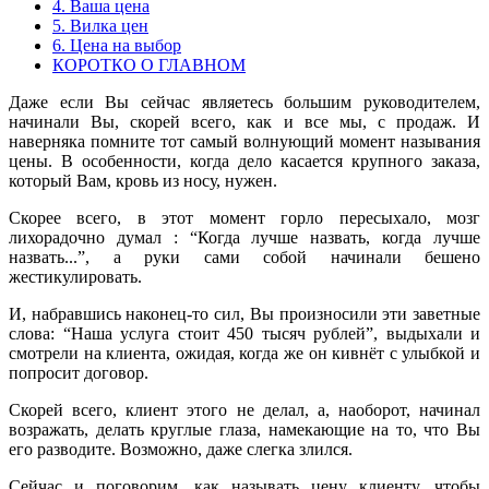
4. Ваша цена
5. Вилка цен
6. Цена на выбор
КОРОТКО О ГЛАВНОМ
Даже если Вы сейчас являетесь большим руководителем,
начинали Вы, скорей всего, как и все мы, с продаж. И
наверняка помните тот самый волнующий момент называния
цены. В особенности, когда дело касается крупного заказа,
который Вам, кровь из носу, нужен.
Скорее всего, в этот момент горло пересыхало, мозг
лихорадочно думал : “Когда лучше назвать, когда лучше
назвать...”, а руки сами собой начинали бешено
жестикулировать.
И, набравшись наконец-то сил, Вы произносили эти заветные
слова: “Наша услуга стоит 450 тысяч рублей”, выдыхали и
смотрели на клиента, ожидая, когда же он кивнёт с улыбкой и
попросит договор.
Скорей всего, клиент этого не делал, а, наоборот, начинал
возражать, делать круглые глаза, намекающие на то, что Вы
его разводите. Возможно, даже слегка злился.
Сейчас и поговорим, как называть цену клиенту, чтобы