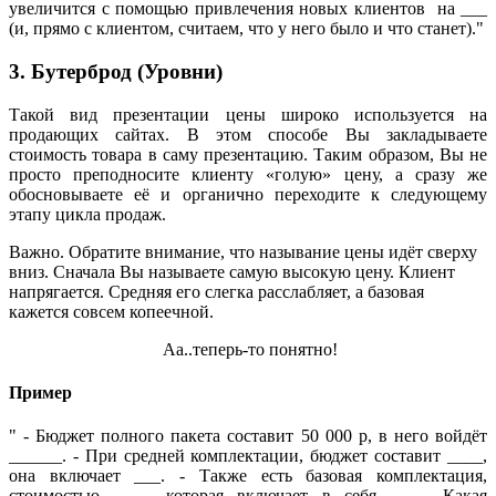
увеличится с помощью привлечения новых клиентов на ___
(и, прямо с клиентом, считаем, что у него было и что станет)."
3. Бутерброд (Уровни)
Такой вид презентации цены широко используется на
продающих сайтах. В этом способе Вы закладываете
стоимость товара в саму презентацию. Таким образом, Вы не
просто преподносите клиенту «голую» цену, а сразу же
обосновываете её и органично переходите к следующему
этапу цикла продаж.
Важно. Обратите внимание, что называние цены идёт сверху
вниз. Сначала Вы называете самую высокую цену. Клиент
напрягается. Средняя его слегка расслабляет, а базовая
кажется совсем копеечной.
Аа..теперь-то понятно!
Пример
" - Бюджет полного пакета составит 50 000 р, в него войдёт
______.
- При средней комплектации, бюджет составит ____,
она включает ___.
- Также есть базовая комплектация,
стоимостью ____, которая включает в себя ____. Какая