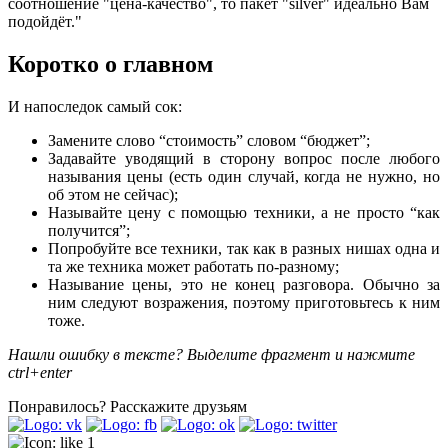
соотношение "цена-качество", то пакет "silver" идеально Вам
подойдёт."
Коротко о главном
И напоследок самый сок:
Замените слово “стоимость” словом “бюджет”;
Задавайте уводящий в сторону вопрос после любого
называния цены (есть один случай, когда не нужно, но
об этом не сейчас);
Называйте цену с помощью техники, а не просто “как
получится”;
Попробуйте все техники, так как в разных нишах одна и
та же техника может работать по-разному;
Называние цены, это не конец разговора. Обычно за
ним следуют возражения, поэтому приготовьтесь к ним
тоже.
Нашли ошибку в тексте? Выделите фрагмент и нажмите
ctrl+enter
Понравилось?
Расскажите друзьям
1