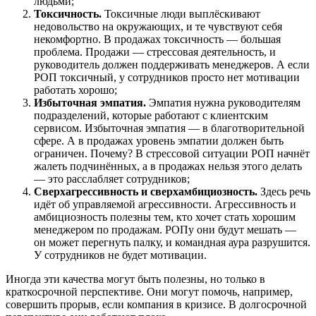
людьми;
Токсичность.
Токсичные люди выплёскивают
недовольство на окружающих, и те чувствуют себя
некомфортно. В продажах токсичность — большая
проблема. Продажи — стрессовая деятельность, и
руководитель должен поддерживать менеджеров. А если
РОП токсичный, у сотрудников просто нет мотивации
работать хорошо;
Избыточная эмпатия.
Эмпатия нужна руководителям
подразделений, которые работают с клиентским
сервисом. Избыточная эмпатия — в благотворительной
сфере. А в продажах уровень эмпатии должен быть
ограничен. Почему? В стрессовой ситуации РОП начнёт
жалеть подчинённых, а в продажах нельзя этого делать
— это расслабляет сотрудников;
Сверхагрессивность и сверхамбициозность.
Здесь речь
идёт об управляемой агрессивности. Агрессивность и
амбициозность полезны тем, кто хочет стать хорошим
менеджером по продажам. РОПу они будут мешать —
он может перегнуть палку, и командная аура разрушится.
У сотрудников не будет мотивации.
Иногда эти качества могут быть полезны, но только в
краткосрочной перспективе. Они могут помочь, например,
совершить прорыв, если компания в кризисе. В долгосрочной