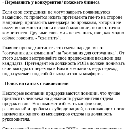
- Переманить у конкурентов/ похожего бизнеса
Если свои сотрудники не могут закрыть появившуюся
вакансию, то придётся искать претендента где-то на стороне.
Например, пригласить менеджера по продажам, который не
имеет возможности роста в своей компании, но достаточно
компетентен. Другими словами - переманить, или, как модно
сейчас говорить - "схантить".
Главное при хедхантинге - это смена парадигмы от
"сотрудник для компании" на "компания для сотрудника". От
этого дальше выстраивайте своё предложение вакансии для
кандидата. Претендент на должность РОПа должен понимать
свои выгоды от перехода к Вам в компанию, ведь переход
подразумевает под собой выход из зоны комфорта.
- Поиск на сайтах с вакансиями
Некоторые компании придерживаются позиции, что лучше
пригласить человека на должность руководителя отдела
продаж извне. Это поможет избежать конфликтов,
разногласий и проблем с субординацией, возникающих после
назначения одного из менеджеров отдела на должность
руководителя.
Стандартный способ по поиску РОПа - поиск на площадках