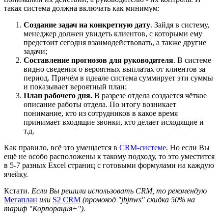
такая система должна включать как минимум:
Создание задач на конкретную дату
. Зайдя в систему,
менеджер должен увидеть клиентов, с которыми ему
предстоит сегодня взаимодействовать, а также другие
задачи;
Составление прогнозов для руководителя
. В системе
видно сведения о вероятных выплатах от клиентов за
период. Причём в идеале система суммирует эти суммы
и показывает вероятный план;
План рабочего дня.
В разрезе отдела создается чёткое
описание работы отдела. По итогу возникает
понимание, кто из сотрудников в какое время
принимает входящие звонки, кто делает исходящие и
т.д.
Как правило, всё это умещается в
CRM-системе
. Но если Вы
ещё не особо расположены к такому подходу, то это уместится
в 5-7 разных Excel страниц с готовыми формулами на каждую
ячейку.
Кстати.
Если Вы решили использовать CRM, то рекомендую
Мегаплан
или
S2 CRM
(промокод "jbjnws
" скидка 50% на
тариф "Корпорация+").