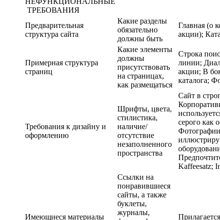
НЕФУНКЦИОНАЛЬНЫЕ
ТРЕБОВАНИЯ
Какие разделы
Предварительная
Главная (о 
обязательно
структура сайта
акции); Кат
должны быть
Какие элементы
Строка поис
должны
Примерная структура
линии; Диал
присутствовать
страниц
акции; В бо
на страницах,
каталога; Ф
как размещаться
Сайт в стро
Корпоратив
Шрифты, цвета,
используетс
стилистика,
серого как 
Требования к дизайну и
наличие/
Фотографии
оформлению
отсутствие
иллюстриру
незаполненного
оборудовани
пространства
Предпочтит
Kaffeesatz; 
Ссылки на
понравившиеся
сайты, а также
буклеты,
журналы,
Имеющиеся материалы
Прилагается