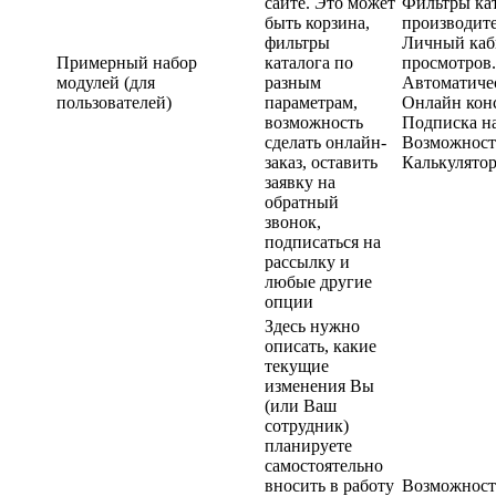
сайте. Это может
Фильтры кат
быть корзина,
производит
фильтры
Личный каби
Примерный набор
каталога по
просмотров.
модулей (для
разным
Автоматичес
пользователей)
параметрам,
Онлайн конс
возможность
Подписка на
сделать онлайн-
Возможность
заказ, оставить
Калькулятор
заявку на
обратный
звонок,
подписаться на
рассылку и
любые другие
опции
Здесь нужно
описать, какие
текущие
изменения Вы
(или Ваш
сотрудник)
планируете
самостоятельно
вносить в работу
Возможность