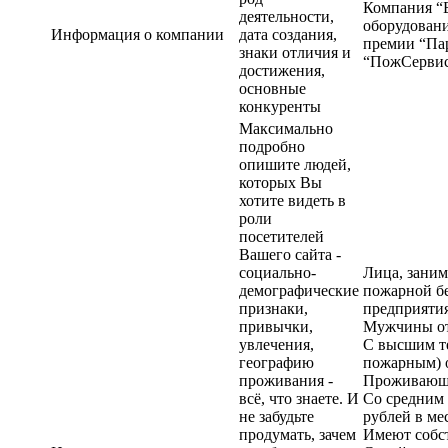
Компания “
деятельности,
оборудовани
Информация о компании
дата создания,
премии “Пар
знаки отличия и
“ПожСервис
достижения,
основные
конкуренты
Максимально
подробно
опишите людей,
которых Вы
хотите видеть в
роли
посетителей
Вашего сайта -
социально-
Лица, зани
демографические
пожарной б
признаки,
предприятия
привычки,
Мужчины от 
увлечения,
С высшим т
географию
пожарным) 
проживания -
Проживающи
всё, что знаете. И
Со средним 
не забудьте
рублей в ме
продумать, зачем
Имеют собс