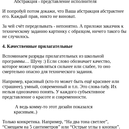
Абстракция - представление исполнителя
И попробуй потом докажи, что Ваша абстракция абстрактнее
его. Каждый прав, никто не виноват.
За чей счёт переделывать - непонятно. А приложи заказчик к
техническому заданию картинку с образцом, ничего такого бы
не случилось.
4. Качественные прилагательные
Вспоминаем разряды прилагательных из школьной
программы… Шучу :) Если слово обозначает качество,
которое может проявляться сильнее или слабее, то оно
смертельно опасно для технического задания.
Например, красивый (кто-то может быть ещё красивее или
страшнее), умный, современный и т.п. Это слова-табу. Их
нельзя однозначно понять. У каждого субъективное
представление о красоте и современности.
А ведь комму-то этот дизайн показался
красивым..)
Только конкретика. Например, “На два тона светлее”,
“Смещаем на 5 сантиметров” или “Острые углы у кнопки”.