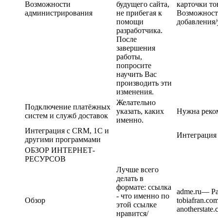
Возможности
будущего сайта,
карточки то
администрирования
не прибегая к
Возможность
помощи
добавления/
разработчика.
После
завершения
работы,
попросите
научить Вас
производить эти
изменения.
Желательно
Подключение платёжных
указать, каких
Нужна реко
систем и служб доставок
именно.
Интеграция с CRM, 1С и
Интеграция 
другими программами
ОБЗОР ИНТЕРНЕТ-
РЕСУРСОВ
Лучше всего
делать в
формате: ссылка
adme.ru— Р
- что именно по
Обзор
tobiafran.c
этой ссылке
anotherstat
нравится/