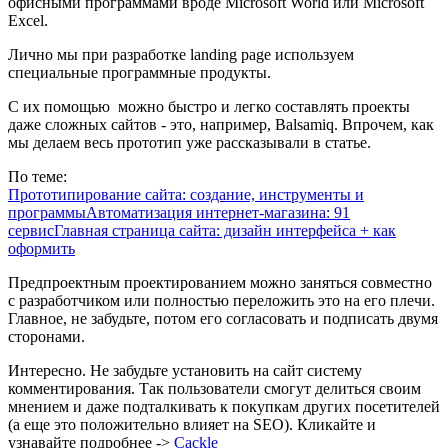
офисными программами вроде Microsoft World или Microsoft
Excel.
Лично мы при разработке landing page используем
специальные программные продукты.
С их помощью можно быстро и легко составлять проекты
даже сложных сайтов - это, например, Balsamiq. Впрочем, как
мы делаем весь прототип уже рассказывали в статье.
По теме:
Прототипирование сайта: создание, инструменты и
программы
Автоматизация интернет-магазина: 91
сервис
Главная страница сайта: дизайн интерфейса + как
оформить
Предпроектным проектированием можно заняться совместно
с разработчиком или полностью переложить это на его плечи.
Главное, не забудьте, потом его согласовать и подписать двумя
сторонами.
Интересно. Не забудьте установить на сайт систему
комментирования. Так пользователи смогут делиться своим
мнением и даже подталкивать к покупкам других посетителей
(а еще это положительно влияет на SEO). Кликайте и
узнавайте подробнее ->
Сackle