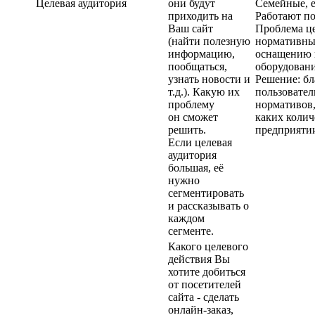
Целевая аудитория
они будут
Семейные, е
приходить на
Работают по
Ваш сайт
Проблема це
(найти полезную
нормативны
информацию,
оснащению 
пообщаться,
оборудован
узнать новости и
Решение: бл
т.д.). Какую их
пользовател
проблему
нормативов,
он сможет
каких колич
решить.
предприяти
Если целевая
аудитория
большая, её
нужно
сегментировать
и рассказывать о
каждом
сегменте.
Какого целевого
действия Вы
хотите добиться
от посетителей
сайта - сделать
онлайн-заказ,