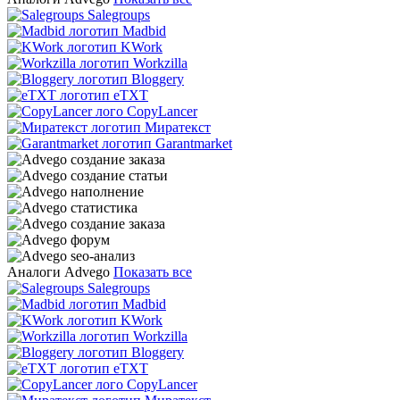
Salegroups
Madbid
KWork
Workzilla
Bloggery
eTXT
CopyLancer
Миратекст
Garantmarket
Аналоги Advego
Показать все
Salegroups
Madbid
KWork
Workzilla
Bloggery
eTXT
CopyLancer