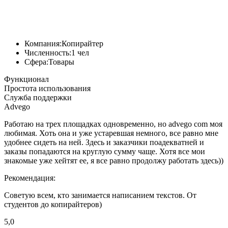
Компания:
Копирайтер
Численность:
1 чел
Сфера:
Товары
Функционал
Простота использования
Служба поддержки
Advego
Работаю на трех площадках одновременно, но advego com моя
любимая. Хоть она и уже устаревшая немного, все равно мне
удобнее сидеть на ней. Здесь и заказчики поадекватней и
заказы попадаются на круглую сумму чаще. Хотя все мои
знакомые уже хейтят ее, я все равно продолжу работать здесь))
Рекомендация:
Советую всем, кто занимается написанием текстов. От
студентов до копирайтеров)
5,0