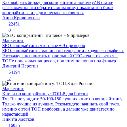
Как выбрать биржу для копирайтинга новичку? В статье
расскажем на что обратить внимание, покажем топ бирж
копирайтинга и дадим несколько советов.
Анна Кривоногова
22451
0
Маркетинг
SEO-копирайтинг: что такое + 9 примеров
SEO-копирайтинг - машина по генерации входящего трафика.
Расскажу как написать правильный СЕО-текст, оказаться в
ТОПе поисковых запросов, при этом не попав под фильтр.
Дмитрий Неретин
54194
7
Маркетинг
Книги по копирайтингу: ТОП-8 для России
Тут Вы не увидите 50-100-150 лучших книг по копирайтингу.
Только лучшие из лучших. Рекомендую начинать свой пусть
именно с этой ТОП подборки, а дальше уже двигаться по
нарастающей
Никита Жестков
16925