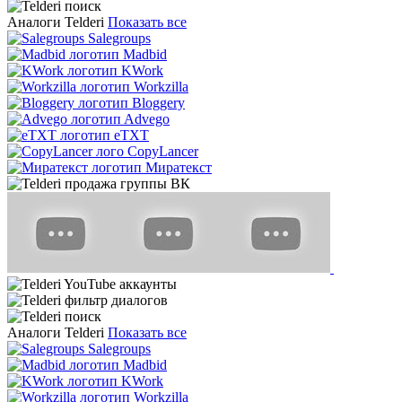
Аналоги Telderi
Показать все
Salegroups
Madbid
KWork
Workzilla
Bloggery
Advego
eTXT
CopyLancer
Миратекст
Аналоги Telderi
Показать все
Salegroups
Madbid
KWork
Workzilla