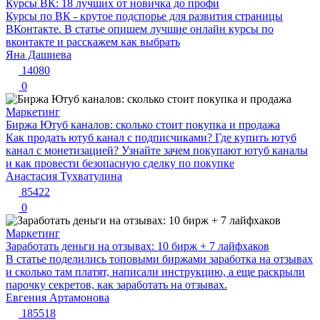
Курсы ВК: 18 лучших от новичка до профи
Курсы по ВК - крутое подспорье для развития страницы
ВКонтакте. В статье опишем лучшие онлайн курсы по
вконтакте и расскажем как выбрать
Яна Дашиева
14080
0
Маркетинг
Биржа Ютуб каналов: сколько стоит покупка и продажа
Как продать ютуб канал с подписчиками? Где купить ютуб
канал с монетизацией? Узнайте зачем покупают ютуб каналы
и как провести безопасную сделку по покупке
Анастасия Тухватулина
85422
0
Маркетинг
Заработать деньги на отзывах: 10 бирж + 7 лайфхаков
В статье поделились топовыми биржами заработка на отзывах
и сколько там платят, написали инструкцию, а еще раскрыли
парочку секретов, как заработать на отзывах.
Евгения Артамонова
185518