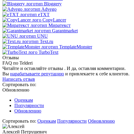
Bloggery
Advego
eTXT
CopyLancer
Миратекст
Garantmarket
UNU
Text.ru
TemplateMonster
TurboText
Отзывы
FAQ по Telderi
Читайте и оставляйте отзывы . И да, оставляя комментарии.
Вы
нарабатываете репутацию
и привлекаете к себе клиентов.
Написать отзыв
Сортировать по:
Обновлению
Оценкам
Популярности
Обновлению
Сортировать по:
Оценкам
Популярности
Обновлению
Алексей Петрушевич