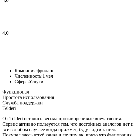
4,0
4,0
Компания:
фриланс
Численность:
1 чел
Сфера:
Услуги
Функционал
Простота использования
Служба поддержки
Telderi
От Telderi остались весьма противоречивые впечатления.
Сервис активно пользуется тем, что достойных аналогов нет и
все в любом случаее когда прижмет, будут идти к ним.
Покупал здесь ютуб канал и группу вк, круто что фильтрация