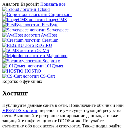
Аналоги Евробайт
Показать все
1cloud
Спринтхост
ImageCMS
FirstByte
Serverspace
AvaHost
Creatium
REG.RU
5CMS
Majordomo
Socproxy
101Домен
HOSTiQ
CS-Cart
Коротко о функциях
Хостинг
Публикуйте данные сайта в сети. Подключайте обычный или
VPS/VDS хостинг
, переносите уже существующий ресурс на
него. Выполняйте резервное копирование данных, а также
защищайте информацию от DDOS-атак. Получайте
статистику обо всех access и error-логах. Также подключайте