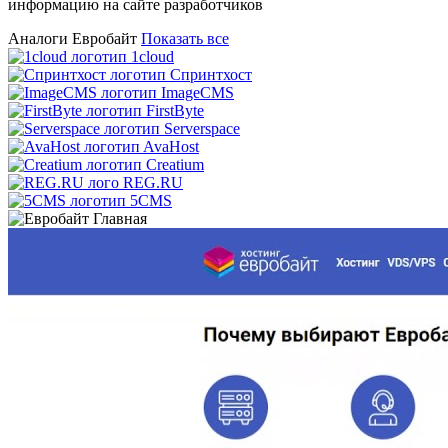
информацию на сайте разработчиков
Аналоги Евробайт
Показать все
1cloud
Спринтхост
ImageCMS
FirstByte
Serverspace
AvaHost
Creatium
REG.RU
5CMS