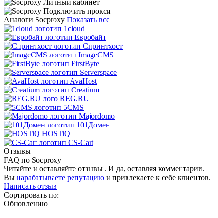
Аналоги Socproxy
Показать все
1cloud
Евробайт
Спринтхост
ImageCMS
FirstByte
Serverspace
AvaHost
Creatium
REG.RU
5CMS
Majordomo
101Домен
HOSTiQ
CS-Cart
Отзывы
FAQ по Socproxy
Читайте и оставляйте отзывы . И да, оставляя комментарии.
Вы
нарабатываете репутацию
и привлекаете к себе клиентов.
Написать отзыв
Сортировать по:
Обновлению