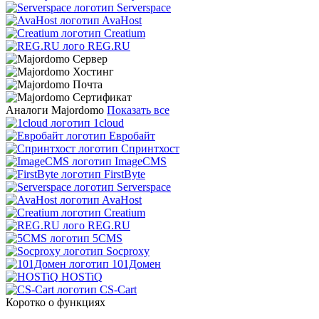
Serverspace
AvaHost
Creatium
REG.RU
Аналоги Majordomo
Показать все
1cloud
Евробайт
Спринтхост
ImageCMS
FirstByte
Serverspace
AvaHost
Creatium
REG.RU
5CMS
Socproxy
101Домен
HOSTiQ
CS-Cart
Коротко о функциях