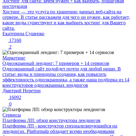
Хостинг для сайта: зачем нужен + как выбрать, пошаговая
инструкция
Хостинг — это услуга по хранению данных веб-сайта на
сервере. В статье расскажем для чего он нужен, как работает,
какие виды существуют и как выбрать хостинг для Вашего
сайта.
Екатерина Сущенко
17160
2
Маркетинг
Одноэкранный лендинг: 7 примеров + 14 сервисов
Одноэкранный сайт подойдет почти для любой ниши. В
статье: виды и принципы создания, как повысить
эффективность одноэкранника, а также наша подборка из 14
конструкторов одноэкранных лендингов
Дмитрий Неретин
16092
0
Сервисы
Платформа ЛП: обзор конструктора лендингов
Платформа ЛП - конструктор специализирующийся на
лендингах. Platformalp обладает всеми необходимыми