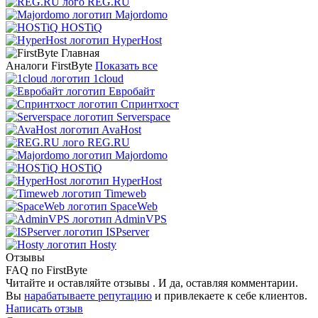
REG.RU
Majordomo
HOSTiQ
HyperHost
Аналоги FirstByte
Показать все
1cloud
Евробайт
Спринтхост
Serverspace
AvaHost
REG.RU
Majordomo
HOSTiQ
HyperHost
Timeweb
SpaceWeb
AdminVPS
ISPserver
Hosty
Отзывы
FAQ по FirstByte
Читайте и оставляйте отзывы . И да, оставляя комментарии.
Вы
нарабатываете репутацию
и привлекаете к себе клиентов.
Написать отзыв