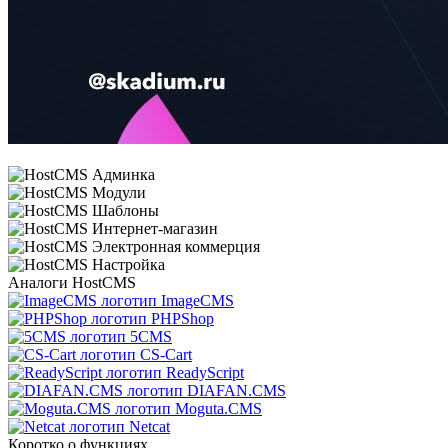
Аналоги HostCMS
ImageCMS
PHPShop
5CMS
CS-Cart
ReadyScript
DIAFAN.CMS
Moguta.CMS
Netcat
Коротко о функциях