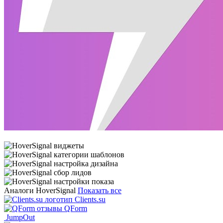
Аналоги HoverSignal
Показать все
Clients.su
QForm
JumpOut