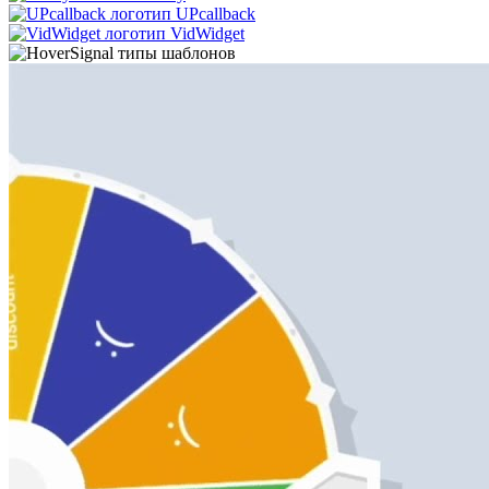
UPcallback
VidWidget