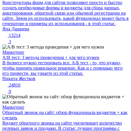
Конструкторы форм для сайтов позволяют просто и быстро
создать необходимые формы и виджеты для сбора данных,
анкетирования, обратной связи или обычной регистрации на
сайте. Зачем их использовать, какой функционал может быть в
генераторе и примеры их использования - в этой статье.
Яна Дашиева
13214
3
Маркетинг
A/B тест: 3 метода проведения + для чего нужен
В бизнесе нужно тестировать все. А/Б тест - то, что нужно,
чтобы принять правильное решение. Как и с помощью чего
его провести, вы узнаете из этой статьи.
Никита Жестков
24816
0
Маркетинг
Обратный звонок на сайт: обзор функционала виджетов + как
сделать
Виджет обратного звонка на сайте увеличивает количество
целевых заявок и продажи. В статье: лучшие программы с