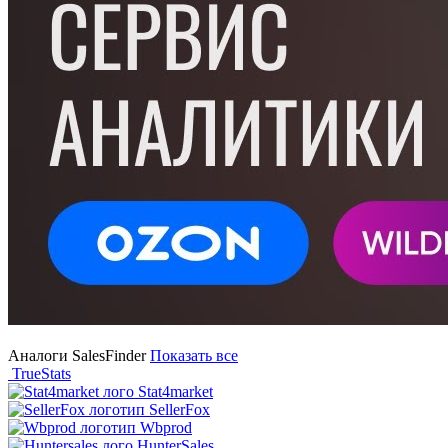
Аналоги SalesFinder
Показать все
TrueStats
Stat4market
SellerFox
Wbprod
HunterSales