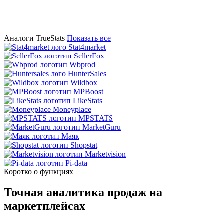
Аналоги TrueStats
Показать все
Stat4market
SellerFox
Wbprod
HunterSales
Wildbox
MPBoost
LikeStats
Moneyplace
MPSTATS
MarketGuru
Маяк
Shopstat
Marketvision
Pi-data
Коротко о функциях
Точная аналитика продаж на
маркетплейсах