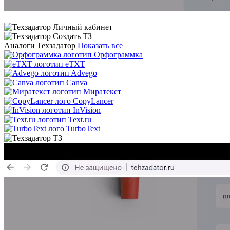
Аналоги Техзадатор
Показать все
Орфограммка
eTXT
Advego
Canva
Миратекст
CopyLancer
InVision
Text.ru
TurboText