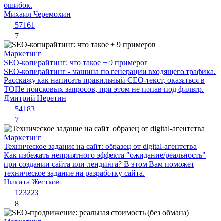
ошибок.
Михаил Черемохин
57161
7
Маркетинг
SEO-копирайтинг: что такое + 9 примеров
SEO-копирайтинг - машина по генерации входящего трафика.
Расскажу как написать правильный СЕО-текст, оказаться в
ТОПе поисковых запросов, при этом не попав под фильтр.
Дмитрий Неретин
54183
7
Маркетинг
Техническое задание на сайт: образец от digital-агентства
Как избежать неприятного эффекта "ожидание/реальность"
при создании сайта или лендинга? В этом Вам поможет
техническое задание на разработку сайта.
Никита Жестков
123223
8