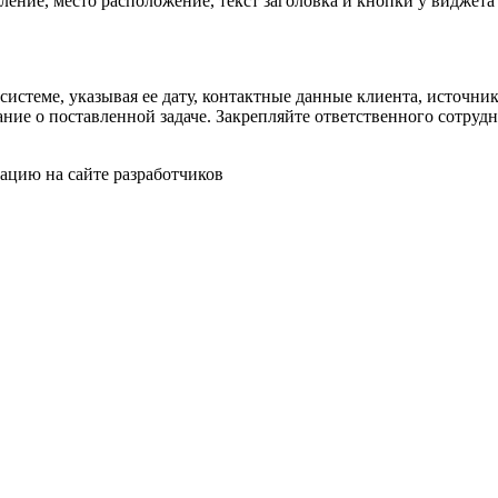
ление, место расположение, текст заголовка и кнопки у виджета
истеме, указывая ее дату, контактные данные клиента, источни
нание о поставленной задаче. Закрепляйте ответственного сотру
ацию на сайте разработчиков