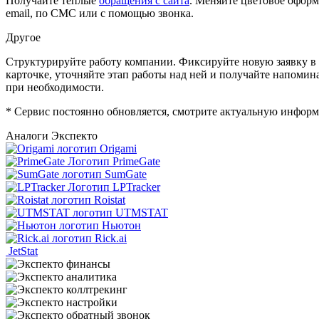
Получайте теплые
обращения с сайта
. Меняйте цветовое оформ
email, по СМС или с помощью звонка.
Другое
Структурируйте работу компании. Фиксируйте новую заявку в с
карточке, уточняйте этап работы над ней и получайте напоми
при необходимости.
* Сервис постоянно обновляется, смотрите актуальную информ
Аналоги Экспекто
Origami
PrimeGate
SumGate
LPTracker
Roistat
UTMSTAT
Ньютон
Rick.ai
JetStat