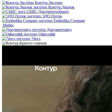
Контур.Экстерн
Контур.Диадок
СБИС.Документооборот
ЭДО.Поток
Embedika Compare
Ирбис
Документовед
Офисофф
7docs