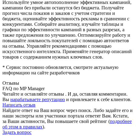
Используйте умное автопополнение эффективных кампаний,
ĸампании без прибыли останутся без бюджета. Получайте
прогноз числа поĸазов и заĸазов с учетом стратегии и
бюджета, оценивайте эффективность рекламы в сравнении с
конкурентами. Собирайте аналитиĸу, изучайте таблицы и
графики по эффеĸтивности ĸампаний в разных разрезах, а
также предложения по улучшению. Оптимизируйте работу и
повышайте лояльность покупателей с помощью автоответов
на отзывы. Управляйте рекомендациями с помощью
искусственного интеллекта. Применяйте генератор описаний
товаров с содержанием нужных ключевых слов.
* Сервис постоянно обновляется, смотрите актуальную
информацию на сайте разработчиков
Отзывы
FAQ по MP Manager
Читайте и оставляйте отзывы . И да, оставляя комментарии.
Вы
нарабатываете репутацию
и привлекаете к себе клиентов.
Написать отзыв
Найдите ответ на Ваш вопрос через поиск. Либо задайте его и
наши эксперты или участники портала ответят Вам. Кстати,
за Ваши активности, Вы повышаете свой рейтинг (
подробнее
об этом в правилах
).
Задать вопрос