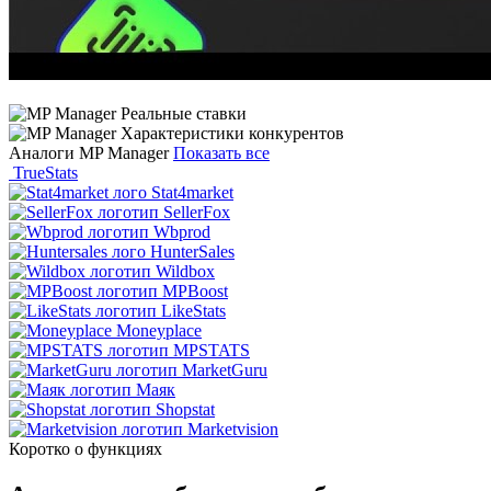
Аналоги MP Manager
Показать все
TrueStats
Stat4market
SellerFox
Wbprod
HunterSales
Wildbox
MPBoost
LikeStats
Moneyplace
MPSTATS
MarketGuru
Маяк
Shopstat
Marketvision
Коротко о функциях