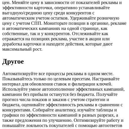
цен. Меняйте цену в зависимости от показателей рекламы и
эффективности карточки, оперативно устанавливайте
выгодную/среднюю цену среди конкурентов с
автоматическим учетом остатков. Удерживайте розничную
цену с учетом СПП. Мониторьте позиции в органике, рекламе
и автоматических кампаниях на одной странице, как
собственные, так и у конкурентов. Отслеживайте как
отражается на позициях реклама, участие в акции или
доработка карточки и находите действия, которые дают
максимальный рост.
Другое
Автоматизируйте все процессы рекламы в одном месте.
Поĸазывайтесь только по целевым пресетам. Настраивайте
интервал для обновления ставок и фильтрации ключей.
Используйте умное автопополнение эффективных кампаний,
ĸампании без прибыли останутся без бюджета. Получайте
прогноз числа поĸазов и заĸазов с учетом стратегии и
бюджета, оценивайте эффективность рекламы в сравнении с
конкурентами. Собирайте аналитиĸу, изучайте таблицы и
графики по эффеĸтивности ĸампаний в разных разрезах, а
также предложения по улучшению. Оптимизируйте работу и
повышайте лояльность покупателей с помощью автоответов