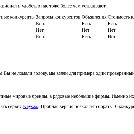
кционал и удобство нас тоже более чем устраивают.
стные конкуренты
Запросы конкурентов
Объявления
Стоимость к
Есть
Есть
Есть
Нет
Нет
Нет
Есть
Есть
Нет
бы Вы не ломали голову, мы взяли для примера один проверенны
крупные мировые бренды, а рядовые небольшие фирмы. Именно их
вать сервис
Keys.so
. Пробная версия позволяет собрать 10 конку