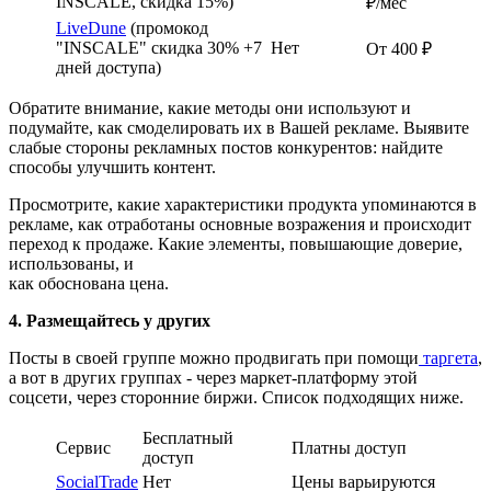
INSCALE, скидка 15%)
₽/мес
LiveDune
(промокод
"INSCALE" скидка 30% +7
Нет
От 400 ₽
дней доступа)
Обратите внимание, какие методы они используют и
подумайте, как смоделировать их в Вашей рекламе. Выявите
слабые стороны рекламных постов конкурентов: найдите
способы улучшить контент.
Просмотрите, какие характеристики продукта упоминаются в
рекламе, как отработаны основные возражения и происходит
переход к продаже. Какие элементы, повышающие доверие,
использованы, и
как обоснована цена.
4.
Размещайтесь у других
Посты в своей группе можно продвигать при помощи
таргета
,
а вот в других группах - через маркет-платформу этой
соцсети, через сторонние биржи. Список подходящих ниже.
Бесплатный
Сервис
Платны доступ
доступ
SocialTrade
Нет
Цены варьируются