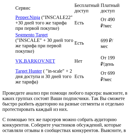
Бесплатный
Платный
Сервис
доступ
доступ
Pepper.Ninja
("INSCALE22"
От 490
+30 дней того же тарифа
Есть
₽/мес
при первой покупке)
Segmento Target
("INSCALE" + 30 дней того
699 ₽/
Есть
же тарифа при первой
мес
покупке)
От 199
VK.BARKOV.NET
Нет
₽/день
Target Hunter
( "in-scale" + 2
От 699
дня доступа и 30 дней того
Есть
₽/мес
же тарифа)
Проведите анализ при помощи любого парсера: выясните, в
каких группах состоят Ваши подписчики. Так Вы сможете
быстро разбить аудиторию на разные сегменты и отдельно
протестировать каждый из них.
С помощью тех же парсеров можно собрать аудиторию
конкурентов. Соберите участников обсуждений, которые
оставляли отзывы в сообществах конкурентов. Выясните, в