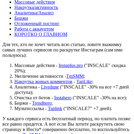
Массовые действия
Накрутка/активность
Аналитика/Анализ
Биржи
Отложенный постинг
Работа с аккаунтом
КОРОТКО О ГЛАВНОМ
Для тех, кто не хочет читать всю статью, ловите выжимку
самых лучших сервисов по раскрутке Инстаграм (сам ими
пользуюсь):
Массовые действия -
Instaplus.pro
("INSCALE" скидка
20%);
Увеличение активности -
TmSMM
;
Накрутка живых комментов
-
TapLike
;
Аналитика -
Livedune
("INSCALE" -30% на все +7 дней
доступа);
Очистка от ботов -
Instahero
("INSCALE" -30% на все);
Биржи -
Trendhero
;
Мультиссылка -
Taplink
(“INSCALE7” +7 дней).
У каждого сервиса есть бесплатный период, но платить позже
все равно придется. А вот если Вы хотите раскрутить свою
страницу в Инста* совершенно бесплатно, то воспользуйтесь