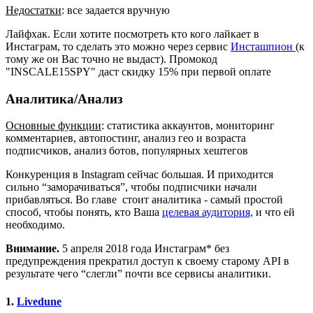
Недостатки
: все задается вручную
Лайфхак. Если хотите посмотреть кто кого лайкает в
Инстаграм, то сделать это можно через сервис
Инсташпион
(к
тому же он Вас точно не выдаст). Промокод
"INSCALE15SPY" даст скидку 15% при первой оплате
Аналитика/Анализ
Основные функции
: статистика аккаунтов, мониторинг
комментариев, автопостинг, анализ гео и возраста
подписчиков, анализ ботов, популярных хештегов
Конкуренция в Instagram сейчас большая. И приходится
сильно “заморачиваться”, чтобы подписчики начали
прибавляться. Во главе стоит аналитика - самый простой
способ, чтобы понять, кто Ваша
целевая аудитория,
и что ей
необходимо.
Внимание.
5 апреля 2018 года Инстаграм* без
предупреждения прекратил доступ к своему старому API в
результате чего “слегли” почти все сервисы аналитики.
1.
Livedune