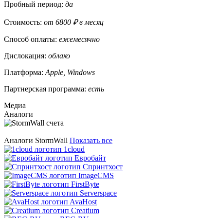
Пробный период:
да
Стоимость:
от 6800 ₽ в месяц
Способ оплаты:
ежемесячно
Дислокация:
облако
Платформа:
Apple, Windows
Партнерская программа:
есть
Медиа
Аналоги
Аналоги StormWall
Показать все
1cloud
Евробайт
Спринтхост
ImageCMS
FirstByte
Serverspace
AvaHost
Creatium