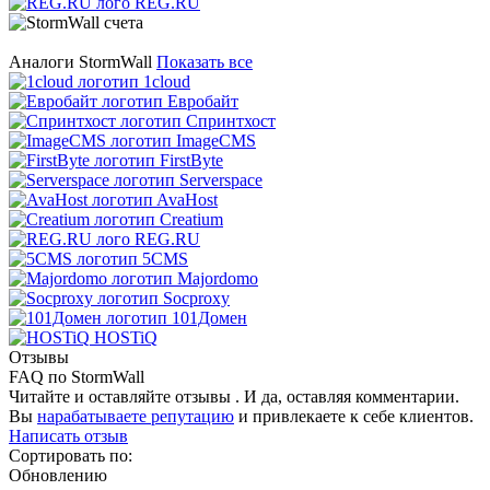
REG.RU
Аналоги StormWall
Показать все
1cloud
Евробайт
Спринтхост
ImageCMS
FirstByte
Serverspace
AvaHost
Creatium
REG.RU
5CMS
Majordomo
Socproxy
101Домен
HOSTiQ
Отзывы
FAQ по StormWall
Читайте и оставляйте отзывы . И да, оставляя комментарии.
Вы
нарабатываете репутацию
и привлекаете к себе клиентов.
Написать отзыв
Сортировать по:
Обновлению