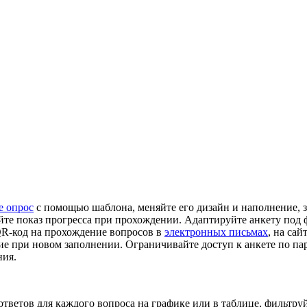
е опрос
с помощью шаблона, меняйте его дизайн и наполнение, 
йте показ прогресса при прохождении. Адаптируйте анкету под 
QR-код на прохождение вопросов в
электронных письмах
, на сай
ние при новом заполнении. Ограничивайте доступ к анкете по п
ния.
тветов для каждого вопроса на графике или в таблице, фильтру