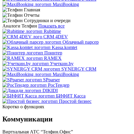
MaxiBooking
Аналоги Телфин
Показать все
Rubitime
CRM 4DEV
Облачный парсер
Kassa.komtet
Поинтер
RAMEX
Учеткин.by
SYNERGY CRM
MaxiBooking
SPparser
РосТендер
DIKIDI
БИФИТ Касса
Простой бизнес
Коротко о функциях
Коммуникации
Виртуальная АТС “Телфин.Офис”