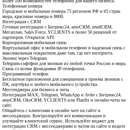
Более 100 возможностей телефонии для вашего бизнеса.
Телефонные номера
Городские и мобильные номера 75 регионов РФ и 65 стран
мира, красивые номера и 8800.
Интеграция с CRM
Готовые интеграции с Битрикс24, amoCRM, retailCRM,
Мегаплан, Sales Force, YCLIENTS и более 50 решений от
партнеров. Открытое API.
Корпоративная мобильная связь
Виртуальный офис в мобильном телефоне и надежная связь с
максимальным покрытием даже там, где нет интернета.
Звонки через Telegram
Telegram-софтфон для звонков из любой точки России и мира.
Связь со всеми функциями IP-телефонии.
Программный телефон
Бесплатное приложения для совершения и приема звонков с
ПК, ноутбука и любого мобильного устройства.
Мессенджеры для бизнеса и чаты
Интеграция MAX, Telegram, WhatsApp и Avito с Битрикс24,
amoCRM, OkoCRM, YCLIENTS или Planfix и онлайн-чаты на
сайт.
Общайтесь с клиентами в онлайн чате на сайте и
мессенджерах. Контролируйте все коммуникации и
улучшайте клиентский сервис. Используйте виджет для
интеграции CRM с мессенджерами и чатом на сайте и ведите