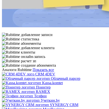
Аналоги Rubitime
Показать все
CRM 4DEV
Облачный парсер
Kassa.komtet
Поинтер
RAMEX
Телфин
Учеткин.by
SYNERGY CRM