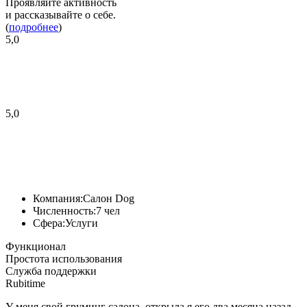
Проявляйте активность
и рассказывайте о себе.
(
подробнее
)
5,0
5,0
Компания:
Салон Dog
Численность:
7 чел
Сфера:
Услуги
Функционал
Простота использования
Служба поддержки
Rubitime
У меня свой груминг салона, открыла я его два месяца назад.