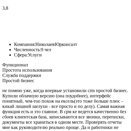
3,8
Компания:
НиколаевЮрконсалт
Численность:
9 чел
Сфера:
Услуги
Функционал
Простота использования
Служба поддержки
Простой бизнес
не помню уже, когда впервые установили crm простой бизнес.
Купили облачную версию (она поудобнее), интерфейс
понятный, чем-тоо похож на ексель(это тоже больше плюс -
кикай лишней шелухи - все просто и по делу). Самая важная
функция есть и это главное. В срм ке ведется качественно без
сбоев клиентская база, записываются все звонки, переписки,
документы все храниться в одном месте. Проверять отчеты
мне как руководителю реально проще. Да и работники не