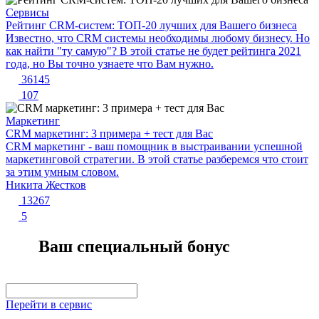
Сервисы
Рейтинг CRM-систем: ТОП-20 лучших для Вашего бизнеса
Известно, что CRM системы необходимы любому бизнесу. Но
как найти "ту самую"? В этой статье не будет рейтинга 2021
года, но Вы точно узнаете что Вам нужно.
36145
107
Маркетинг
CRM маркетинг: 3 примера + тест для Вас
CRM маркетинг - ваш помощник в выстраивании успешной
маркетинговой стратегии. В этой статье разберемся что стоит
за этим умным словом.
Никита Жестков
13267
5
Ваш специальный бонус
Перейти в сервис